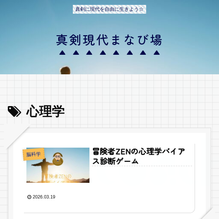
真剣に現代を自由に生きよう☆
真剣現代まなび場
心理学
冒険者ZENの心理学バイア
脳科学
ス診断ゲーム
2026.03.19