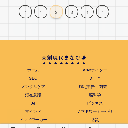
前
次
1
2
3
4
へ
へ
真剣現代まなび場
ホーム
Webライター
SEO
ＤＩＹ
メンタルケア
確定申告 開業
潜在意識
脳科学
AI
ビジネス
マインド
ノマドワーカー小説
ノマドワーカー
防災