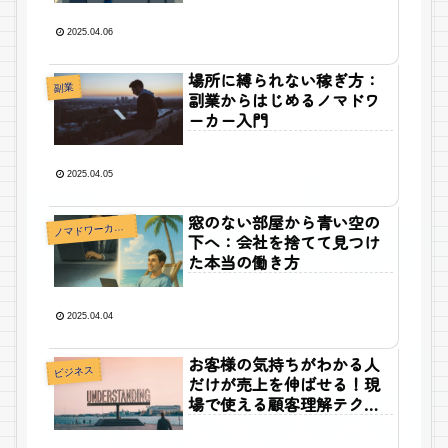
2025.04.06
場所に縛られない稼ぎ方：
副業
副業からはじめるノマドワ
ーカー入門
2025.04.05
窓のない部屋から青い空の
ノ
マドワーカー小説
下へ：会社を捨てて見つけ
た本当の働き方
2025.04.04
お客様の気持ちがわかる人
ビジネス
だけが売上を伸ばせる！現
場で使える顧客理解テクニ
ック