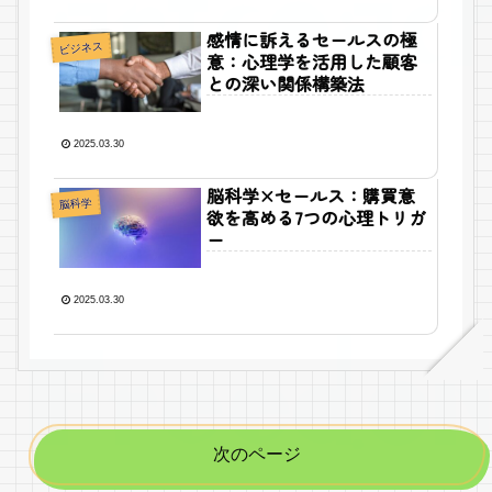
感情に訴えるセールスの極
ビジネス
意：心理学を活用した顧客
との深い関係構築法
2025.03.30
脳科学×セールス：購買意
脳科学
欲を高める7つの心理トリガ
ー
2025.03.30
次のページ