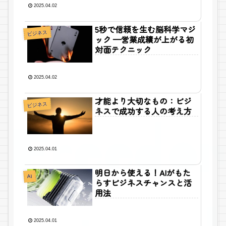
2025.04.02
5秒で信頼を生む脳科学マジ
ビジネス
ック —営業成績が上がる初
対面テクニック
2025.04.02
才能より大切なもの：ビジ
ビジネス
ネスで成功する人の考え方
2025.04.01
明日から使える！AIがもた
AI
らすビジネスチャンスと活
用法
2025.04.01