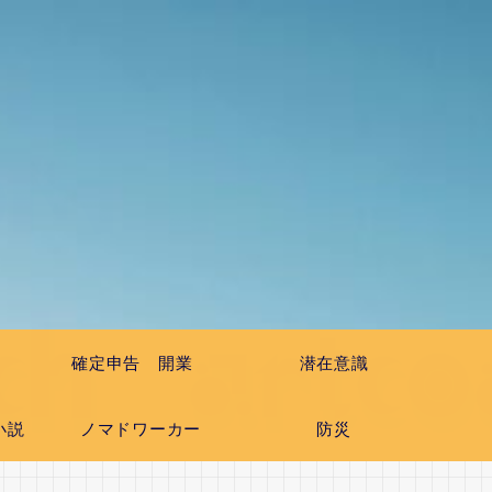
確定申告 開業
潜在意識
小説
ノマドワーカー
防災