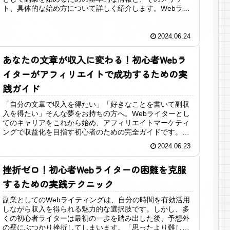
ト、具体的な始め方について詳しく紹介します。Webライ
ターとはWebライターとは、...
2024.06.24
あなたの文章が収入に変わる！初心者Webラ
イターがアフィリエイトで成功するための実
践ガイド
「自分の文章で収入を得たい」「好きなことを書いて副収
入を得たい」そんな夢をお持ちの方へ。Webライターとし
てのキャリアをこれから始め、アフィリエイトマーケティ
ングで収益化を目指す初心者のための完全ガイドです。こ
の記事では、効果的な文章の書き...
2024.06.23
挫折ゼロ！初心者Webライターの困難を克服
するための実践テクニック
副業としてのWebライティングは、自分の時間を有効活用
しながら収入を得られる魅力的な選択肢です。しかし、多
くの初心者ライターは最初の一歩を踏み出した後、予想外
の壁にぶつかり挫折してしまいます。「思ったより難し