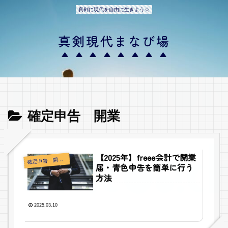
真剣に現代を自由に生きよう☆
真剣現代まなび場
確定申告 開業
【2025年】freee会計で開業
確
定申告 開業
届・青色申告を簡単に行う
方法
2025.03.10