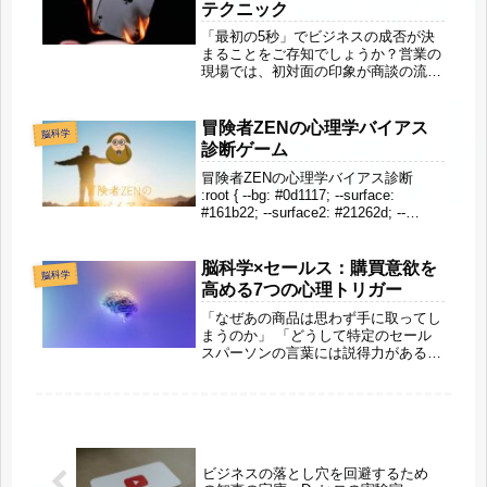
テクニック
「最初の5秒」でビジネスの成否が決
まることをご存知でしょうか？営業の
現場では、初対面の印象が商談の流れ
を大きく左右します。なぜか一目で信
頼される人と、何度会っても距離が縮
まらない人の違いは何なのか。その秘
冒険者ZENの心理学バイアス
脳科学
密は私たちの「脳」に隠されているの
診断ゲーム
で...
冒険者ZENの心理学バイアス診断
:root { --bg: #0d1117; --surface:
#161b22; --surface2: #21262d; --
accent: #f0a500; --accent2: #e05c00;
...
脳科学×セールス：購買意欲を
脳科学
高める7つの心理トリガー
「なぜあの商品は思わず手に取ってし
まうのか」 「どうして特定のセール
スパーソンの言葉には説得力があるの
か」 「なぜ迷っていたのに最終的に
購入を決断したのか」今日はビジネス
の世界で極めて重要な「セールス」と
「脳科学・心理学」の関係性について
掘...
ビジネスの落とし穴を回避するため