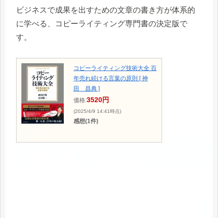
ビジネスで成果を出すための文章の書き方が体系的
に学べる、コピーライティング専門書の決定版で
す。
コピーライティング技術大全 百
年売れ続ける言葉の原則 [ 神
田 昌典 ]
3520円
価格:
(2025/4/9 14:41時点)
感想(1件)