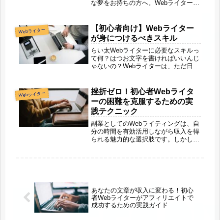
な夢をお持ちの方へ。Webライターと
してのキャリアをこれから始め、アフ
ィリエイトマーケティングで収益化を
目指す初心者のための完全ガイドで
【初心者向け】Webライター
Webライター
す。この記事では、効果的な文章の書
が身につけるべきスキル
き...
らい太Webライターに必要なスキルっ
て何？はつお文字を書ければいいんじ
ゃないの？Webライターは、ただ日本
語を入力すれば良いわけではなく、必
要なスキルがいくつかあるのです。今
回は、実際にWebライターとしても活
挫折ゼロ！初心者Webライタ
Webライター
動している私が、初心者Webラ...
ーの困難を克服するための実
践テクニック
副業としてのWebライティングは、自
分の時間を有効活用しながら収入を得
られる魅力的な選択肢です。しかし、
多くの初心者ライターは最初の一歩を
踏み出した後、予想外の壁にぶつかり
挫折してしまいます。「思ったより難
しい」「クライアントの期待に応え
ら...
あなたの文章が収入に変わる！初心
者Webライターがアフィリエイトで
成功するための実践ガイド