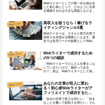
Webライターとしての第一歩を踏み出
した初心者にとって、どのように文章
を構築するかは大きな課題となりま
す。ここでは、初心者が使いやすい文
章の型について詳しく解説します。導
入文まず、読者の興味を引くための導
高収入を狙うなら！稼げるラ
Webライター
入文を用意します。ここでは、記事の
イティングジャンル5選
目...
Webライターは、スキルと努力次第で
高収入を目指せる職業といえます。最
近では在宅ワークや副業としてWebラ
イターを選ぶ人も増えていますね。本
記事では、そういったWebライターと
して稼いでいきたい方向けに、高収入
Webライターで成功するため
Webライター
を狙える5つのライティングジャ...
の5つの秘訣
「Webライターでどんどん仕事をこな
していきたいけど、秘訣ってある
の？」実は、Webライターとして成功
するためにはいくつか大切なポイント
があるんです。この記事では、Webラ
イターで成功するための5つの秘訣を
あなたの文章が収入に変わ
Webライター
紹介します。この5つを実践してい
る！初心者Webライターがア
く...
フィリエイトで成功するため
の実践ガイド
「自分の文章で収入を得たい」「好き
なことを書いて副収入を得たい」そん